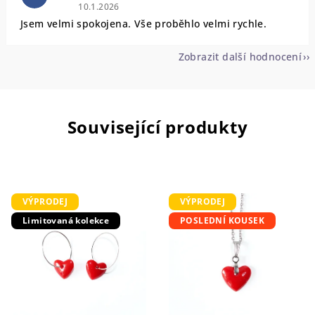
Hodnocení obchodu je 5 z 5 hvězdiček.
10.1.2026
Jsem velmi spokojena. Vše proběhlo velmi rychle.
Zobrazit další hodnocení
Související produkty
VÝPRODEJ
VÝPRODEJ
Limitovaná kolekce
POSLEDNÍ KOUSEK