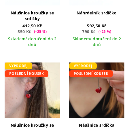
Náušnice kroužky se
Náhrdelník srdíčko
srdíčky
412,50 Kč
592,50 Kč
550 Kč
790 Kč
(–25 %)
(–25 %)
Skladem/ doručení do 2
Skladem/ doručení do 2
dnů
dnů
VÝPRODEJ
VÝPRODEJ
POSLEDNÍ KOUSEK
POSLEDNÍ KOUSEK
Náušnice kroužky se
Náušnice srdíčka