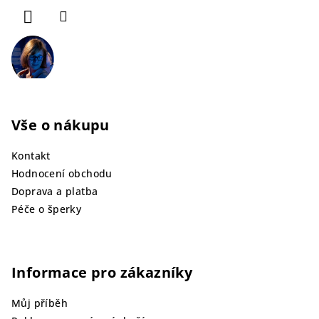
í
Vše o nákupu
Kontakt
Hodnocení obchodu
Doprava a platba
Péče o šperky
Informace pro zákazníky
Můj příběh