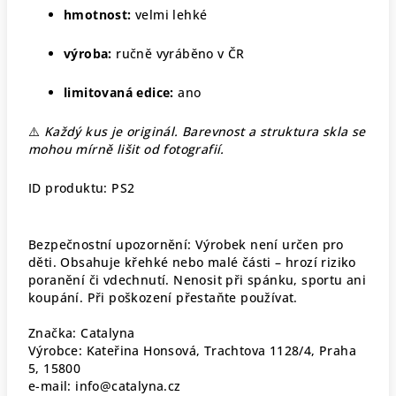
hmotnost:
velmi lehké
výroba:
ručně vyráběno v ČR
limitovaná edice:
ano
⚠️
Každý kus je originál. Barevnost a struktura skla se
mohou mírně lišit od fotografií.
ID produktu: PS2
Bezpečnostní upozornění: Výrobek není určen pro
děti. Obsahuje křehké nebo malé části – hrozí riziko
poranění či vdechnutí. Nenosit při spánku, sportu ani
koupání. Při poškození přestaňte používat.
Značka: Catalyna
Výrobce: Kateřina Honsová, Trachtova 1128/4, Praha
5, 15800
e-mail: info@catalyna.cz