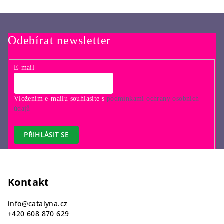
Odebírat newsletter
E-mail
Vložením e-mailu souhlasíte s
podmínkami ochrany osobních
údajů
PŘIHLÁSIT SE
Z
á
p
Kontakt
a
info
@
catalyna.cz
t
+420 608 870 629