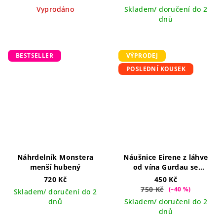
Vyprodáno
Skladem/ doručení do 2
dnů
BESTSELLER
VÝPRODEJ
POSLEDNÍ KOUSEK
Náhrdelník Monstera
Náušnice Eirene z láhve
menší hubený
od vína Gurdau se
třpytkami
Limitka
720 Kč
450 Kč
750 Kč
(–40 %)
Skladem/ doručení do 2
dnů
Skladem/ doručení do 2
dnů