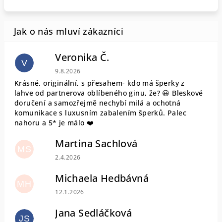
Veronika Č.
V
Hodnocení obchodu je 5 z 5 hvězdiček.
9.8.2026
Krásné, originální, s přesahem- kdo má šperky z
lahve od partnerova oblíbeného ginu, že? 😃 Bleskové
doručení a samozřejmě nechybí milá a ochotná
komunikace s luxusním zabalením šperků. Palec
nahoru a 5* je málo ❤️
Martina Sachlová
MS
Hodnocení obchodu je 5 z 5 hvězdiček.
2.4.2026
Michaela Hedbávná
MH
Hodnocení obchodu je 5 z 5 hvězdiček.
12.1.2026
Jana Sedláčková
JS