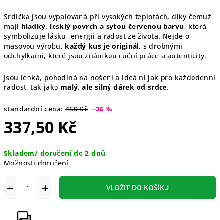
Srdíčka jsou vypalovaná při vysokých teplotách, díky čemuž
mají
hladký, lesklý povrch a sytou červenou barvu
, která
symbolizuje lásku, energii a radost ze života. Nejde o
masovou výrobu,
každý kus je originál
, s drobnými
odchylkami, které jsou známkou ruční práce a autenticity.
Jsou lehká, pohodlná na nošení a ideální jak pro každodenní
radost, tak jako
malý, ale silný dárek od srdce
.
standardní cena:
450 Kč
–25 %
337,50 Kč
Měrná
Skladem/ doručení do 2 dnů
cena:
Možnosti doručení
−
+
VLOŽIT DO KOŠÍKU