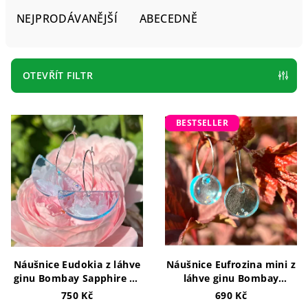
e
NEJPRODÁVANĚJŠÍ
ABECEDNĚ
n
í
p
OTEVŘÍT FILTR
r
V
o
BESTSELLER
ý
d
p
u
i
k
s
t
p
ů
r
o
d
Náušnice Eudokia z láhve
Náušnice Eufrozina mini z
ginu Bombay Sapphire se
láhve ginu Bombay
u
třpytkami na kroužku
Sapphire se třpytkami
750 Kč
690 Kč
k