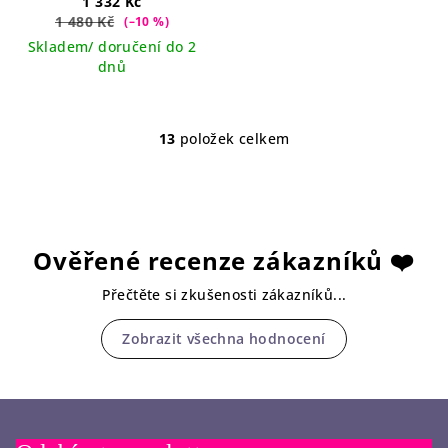
1 332 Kč
1 480 Kč
(–10 %)
Skladem/ doručení do 2
dnů
13
položek celkem
O
v
l
á
d
Ověřené recenze zákazníků ❤️
a
c
Přečtěte si zkušenosti zákazníků...
í
p
Zobrazit všechna hodnocení
r
v
k
y