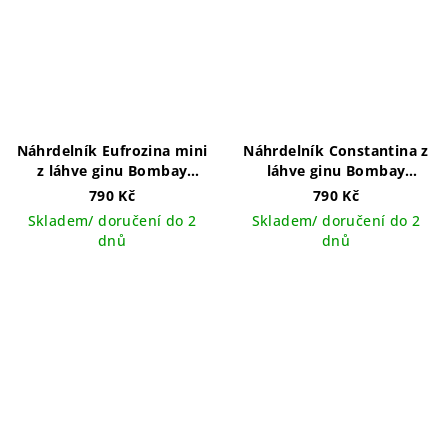
Náhrdelník Eufrozina mini
Náhrdelník Constantina z
z láhve ginu Bombay
láhve ginu Bombay
Sapphire se třpytkami
Sapphire se třpytkami
790 Kč
790 Kč
ručně vyráběný šperk v
ručně vyráběný šperk v
Skladem/ doručení do 2
Skladem/ doručení do 2
ČR
ČR
dnů
dnů