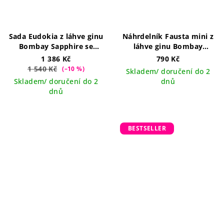
Sada Eudokia z láhve ginu
Náhrdelník Fausta mini z
Bombay Sapphire se
láhve ginu Bombay
třpytkami
Sapphire se třpytkami
1 386 Kč
790 Kč
ručně vyráběný šperk v
1 540 Kč
(–10 %)
Skladem/ doručení do 2
ČR
Skladem/ doručení do 2
dnů
dnů
BESTSELLER