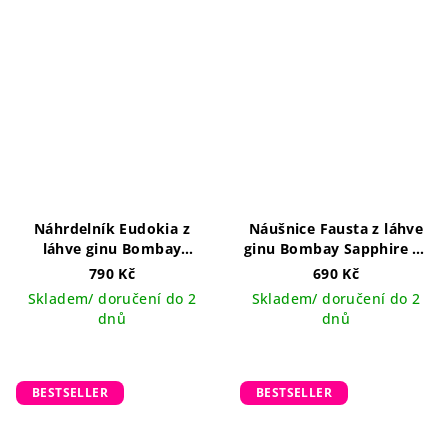
Náhrdelník Eudokia z
Náušnice Fausta z láhve
láhve ginu Bombay
ginu Bombay Sapphire se
Sapphire se třpytkami
třpytkami
790 Kč
690 Kč
ručně vyráběný šperk v
Skladem/ doručení do 2
Skladem/ doručení do 2
ČR
dnů
dnů
BESTSELLER
BESTSELLER