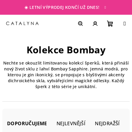
Přejít
☀️ LETNÍ VÝPRODEJ KONČÍ UŽ DNES!
na
obsah
NÁKUP
Hledat
PŘIHLÁŠENÍ
Kolekce Bombay
KOŠÍK
Nechte se okouzlit limitovanou kolekcí šperků, která přináší
nový život sklu z lahví Bombay Sapphire. Jemná modrá, pro
kterou je gin ikonický, se propojuje s blyštivými akcenty
dichroického skla, vytvářejícími magické odlesky. Každý
šperk z této série je unikátní.
Ř
a
DOPORUČUJEME
NEJLEVNĚJŠÍ
NEJDRAŽŠÍ
z