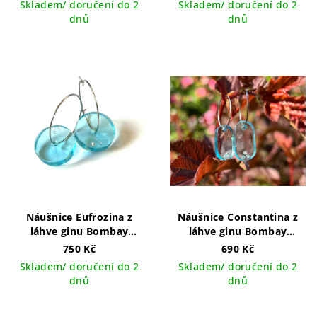
Skladem/ doručení do 2
Skladem/ doručení do 2
t
dnů
dnů
ů
Náušnice Eufrozina z
Náušnice Constantina z
láhve ginu Bombay
láhve ginu Bombay
Sapphire se třpytkami
Sapphire se třpytkami
750 Kč
690 Kč
ručně vyráběný šperk v
Skladem/ doručení do 2
Skladem/ doručení do 2
ČR
dnů
dnů