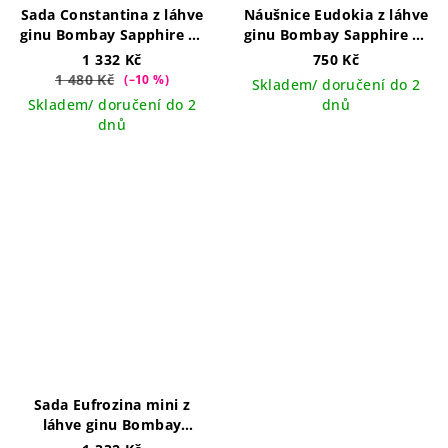
Sada Constantina z láhve
Náušnice Eudokia z láhve
ginu Bombay Sapphire se
ginu Bombay Sapphire se
třpytkami
třpytkami na dlouhém
1 332 Kč
750 Kč
háčku
1 480 Kč
(–10 %)
Skladem/ doručení do 2
Skladem/ doručení do 2
dnů
dnů
Sada Eufrozina mini z
láhve ginu Bombay
Sapphire se třpytkami