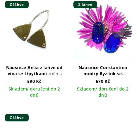
Z láhve
Z láhve
Náušnice Aelia z láhve od
Náušnice Constantina
vína se třpytkami
ručně
modrý Ryzlink se
vyráběný šperk v ČR
třpytkami
590 Kč
670 Kč
Skladem/ doručení do 2
Skladem/ doručení do 2
dnů
dnů
Z láhve