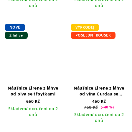
dnů
dnů
NOVÉ
VÝPRODEJ
Z láhve
POSLEDNÍ KOUSEK
Náušnice Eirene z láhve
Náušnice Eirene z láhve
od piva se třpytkami
od vína Gurdau se
třpytkami
Limitka
650 Kč
450 Kč
750 Kč
(–40 %)
Skladem/ doručení do 2
dnů
Skladem/ doručení do 2
dnů