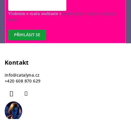
u
Vložením e-mailu souhlasíte s
podmínkami ochrany osobních
údajů
PŘIHLÁSIT SE
Z
á
p
Kontakt
a
info
@
catalyna.cz
t
+420 608 870 629
í