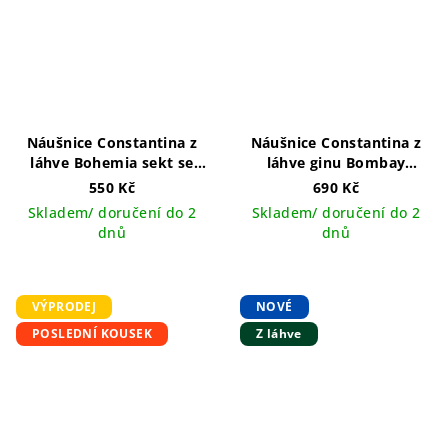
Náušnice Constantina z
Náušnice Constantina z
láhve Bohemia sekt se
láhve ginu Bombay
třpytkami na kroužku
Sapphire se třpytkami
550 Kč
690 Kč
ručně vyráběný šperk v
Skladem/ doručení do 2
Skladem/ doručení do 2
ČR
dnů
dnů
VÝPRODEJ
NOVÉ
POSLEDNÍ KOUSEK
Z láhve