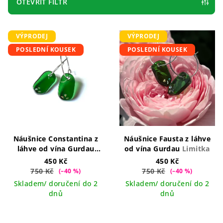
p
OTEVŘÍT FILTR
r
V
o
VÝPRODEJ
VÝPRODEJ
ý
d
POSLEDNÍ KOUSEK
POSLEDNÍ KOUSEK
p
u
i
k
s
t
p
ů
r
o
d
Náušnice Constantina z
Náušnice Fausta z láhve
láhve od vína Gurdau
od vína Gurdau
Limitka
u
Limitka
450 Kč
450 Kč
k
750 Kč
750 Kč
(–40 %)
(–40 %)
t
Skladem/ doručení do 2
Skladem/ doručení do 2
ů
dnů
dnů