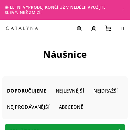
Přejít
☀️ LETNÍ VÝPRODEJ KONČÍ UŽ V NEDĚLI! VYUŽIJTE
na
SLEVY, NEŽ ZMIZÍ.
obsah
NÁKUP
Hledat
PŘIHLÁŠENÍ
Náušnice
KOŠÍK
Ř
a
DOPORUČUJEME
NEJLEVNĚJŠÍ
NEJDRAŽŠÍ
z
e
NEJPRODÁVANĚJŠÍ
ABECEDNĚ
n
í