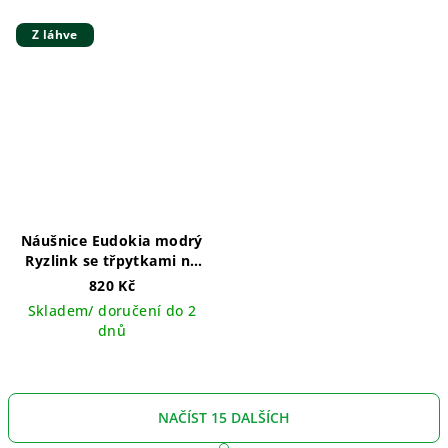
Z láhve
Náušnice Eudokia modrý
Ryzlink se třpytkami na
dlouhém háčku
820 Kč
Skladem/ doručení do 2
dnů
NAČÍST 15 DALŠÍCH