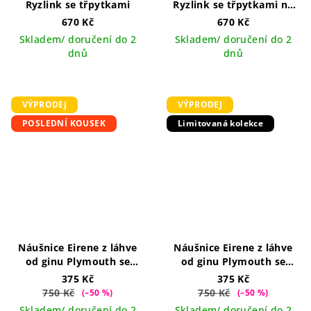
Ryzlink se třpytkami
Ryzlink se třpytkami na
kroužku
ručně vyráběný
670 Kč
670 Kč
šperk v ČR
Skladem/ doručení do 2
Skladem/ doručení do 2
dnů
dnů
VÝPRODEJ
VÝPRODEJ
POSLEDNÍ KOUSEK
Limitovaná kolekce
Náušnice Eirene z láhve
Náušnice Eirene z láhve
od ginu Plymouth se
od ginu Plymouth se
třpytkami na dlouhém
třpytkami na kroužku
375 Kč
375 Kč
háčku
750 Kč
750 Kč
(–50 %)
(–50 %)
Skladem/ doručení do 2
Skladem/ doručení do 2