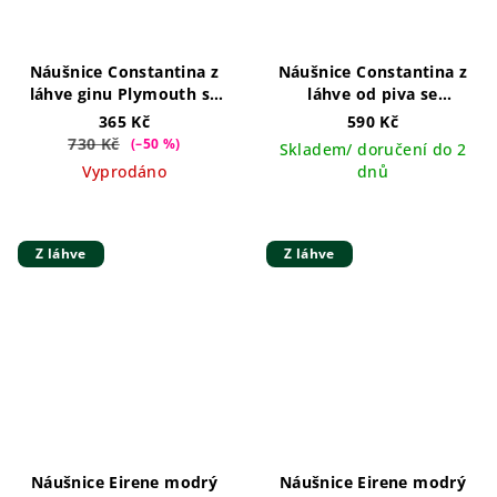
Náušnice Constantina z
Náušnice Constantina z
láhve ginu Plymouth se
láhve od piva se
třpytkami na kroužku
třpytkami
365 Kč
590 Kč
730 Kč
(–50 %)
Skladem/ doručení do 2
Vyprodáno
dnů
Z láhve
Z láhve
Náušnice Eirene modrý
Náušnice Eirene modrý