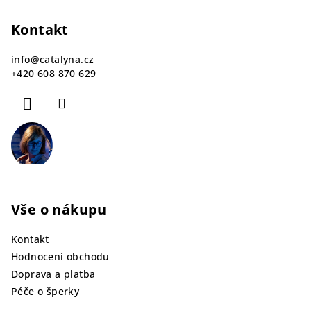
á
p
Kontakt
a
info
@
catalyna.cz
t
+420 608 870 629
í
Vše o nákupu
Kontakt
Hodnocení obchodu
Doprava a platba
Péče o šperky