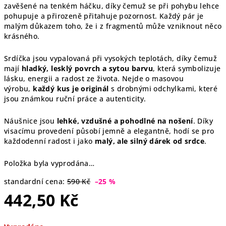
zavěšené na tenkém háčku, díky čemuž se při pohybu lehce
pohupuje a přirozeně přitahuje pozornost. Každý pár je
malým důkazem toho, že i z fragmentů může vzniknout něco
krásného.
Srdíčka jsou vypalovaná při vysokých teplotách, díky čemuž
mají
hladký, lesklý povrch a sytou barvu
, která symbolizuje
lásku, energii a radost ze života. Nejde o masovou
výrobu,
každý kus je originál
s drobnými odchylkami, které
jsou známkou ruční práce a autenticity.
Náušnice jsou
lehké, vzdušné a pohodlné na nošení
. Díky
visacímu provedení působí jemně a elegantně, hodí se pro
každodenní radost i jako
malý, ale silný dárek od srdce
.
Položka byla vyprodána…
standardní cena:
590 Kč
–25 %
442,50 Kč
Měrná