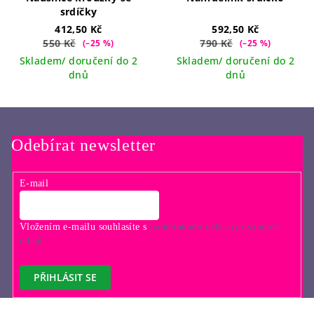
srdíčky
412,50 Kč
592,50 Kč
550 Kč
790 Kč
(–25 %)
(–25 %)
Skladem/ doručení do 2
Skladem/ doručení do 2
dnů
dnů
Odebírat newsletter
E-mail
Vložením e-mailu souhlasíte s
podmínkami ochrany osobních
údajů
PŘIHLÁSIT SE
Z