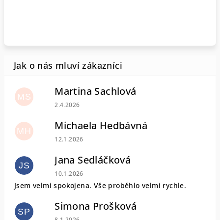
Martina Sachlová
MS
Hodnocení obchodu je 5 z 5 hvězdiček.
2.4.2026
Michaela Hedbávná
MH
Hodnocení obchodu je 5 z 5 hvězdiček.
12.1.2026
Jana Sedláčková
JS
Hodnocení obchodu je 5 z 5 hvězdiček.
10.1.2026
Jsem velmi spokojena. Vše proběhlo velmi rychle.
Simona Prošková
SP
Hodnocení obchodu je 5 z 5 hvězdiček.
8.1.2026