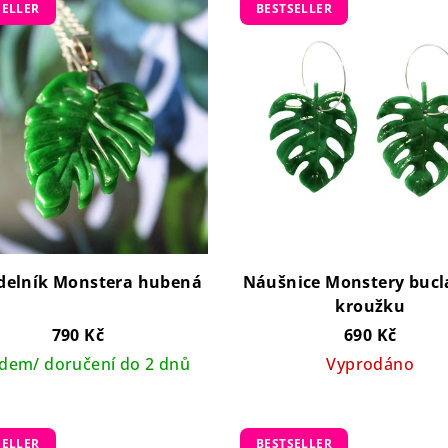
SELLER
BESTSELLER
delník Monstera hubená
Náušnice Monstery bucl
kroužku
790 Kč
690 Kč
adem/ doručení do 2 dnů
Vyprodáno
SELLER
BESTSELLER