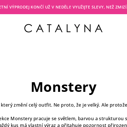
LETNÍ VÝPRODEJ KONČÍ UŽ V NEDĚLI! VYUŽIJTE SLEVY, NEŽ ZMIZÍ
Monstery
 který změní celý outfit. Ne proto, že je velký. Ale proto
ekce Monstery pracuje se světlem, barvou a strukturou s
aždý kus má vlastní výraz a přitahuje pozornost přirozen