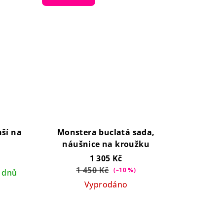
ší na
Monstera buclatá sada,
náušnice na kroužku
1 305 Kč
1 450 Kč
(–10 %)
 dnů
Vyprodáno