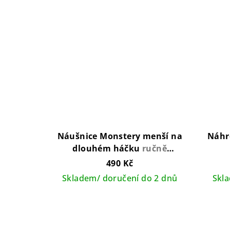
Náušnice Monstery menší na
Náhr
dlouhém háčku
ručně
vyráběný šperk v ČR
490 Kč
Skladem/ doručení do 2 dnů
Skl