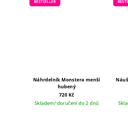
BESTSELLER
BEST
Náhrdelník Monstera menší
Náuš
hubený
720 Kč
Skladem/ doručení do 2 dnů
Skl