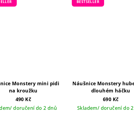
SELLER
BESTSELLER
nice Monstery mini pidi
Náušnice Monstery hub
na kroužku
dlouhém háčku
490 Kč
690 Kč
adem/ doručení do 2 dnů
Skladem/ doručení do 2