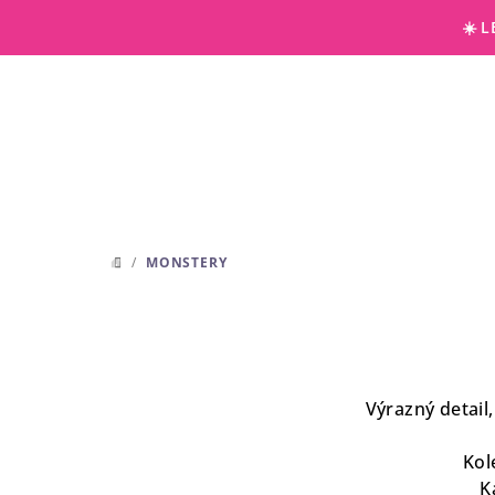
Přejít
☀️ 
na
obsah
/
MONSTERY
DOMŮ
Výrazný detail,
Kol
K