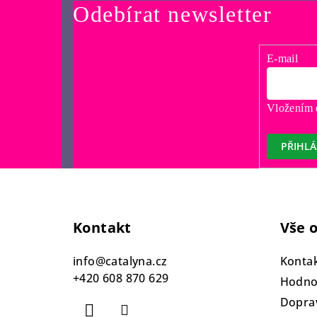
Odebírat newsletter
E-mail
Vložením e
PŘIHLÁ
Z
á
Kontakt
Vše 
p
a
info
@
catalyna.cz
Konta
+420 608 870 629
t
Hodno
Doprav
í