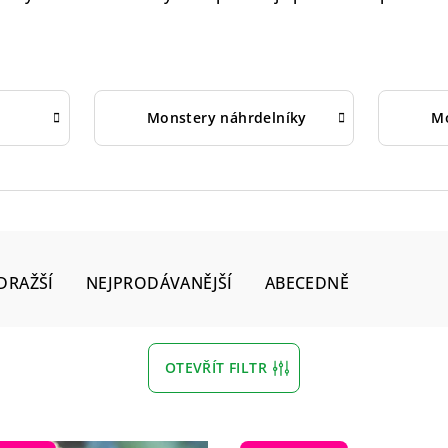
e
Monstery náhrdelníky
Mo
DRAŽŠÍ
NEJPRODÁVANĚJŠÍ
ABECEDNĚ
OTEVŘÍT FILTR