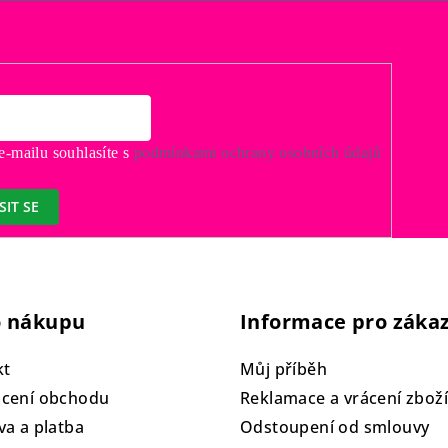
ý
p
i
s
u
-mailu souhlasíte s
podmínkami ochrany osobních údajů
SIT SE
o nákupu
Informace pro záka
kt
Můj příběh
cení obchodu
Reklamace a vrácení zboží
a a platba
Odstoupení od smlouvy