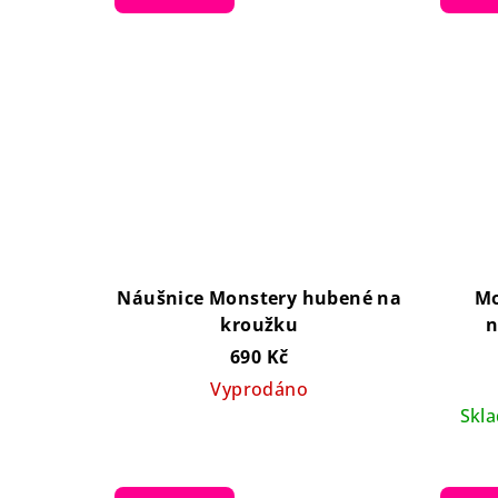
ů
Náušnice Monstery hubené na
Mo
kroužku
n
690 Kč
Vyprodáno
Skl