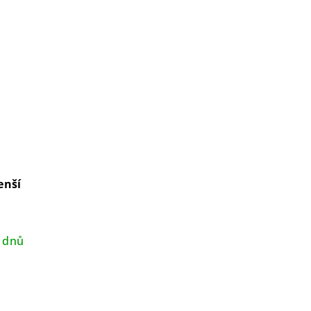
enší
 dnů