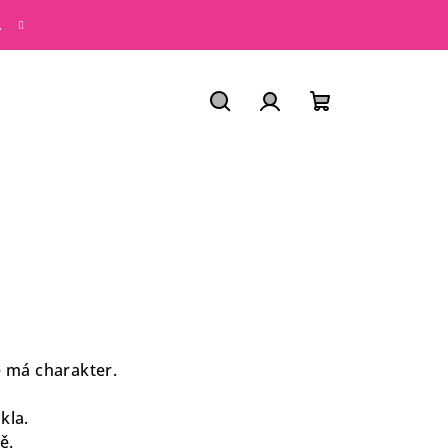
.
Hledat
PŘIHLÁŠENÍ
NÁKUPNÍ
KOŠÍK
že má charakter.
kla.
ě.