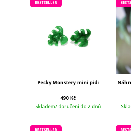
BESTSELLER
BEST
ý
p
p
r
i
o
s
d
p
u
r
k
o
t
Pecky Monstery mini pidi
Náhr
d
ů
u
490 Kč
Skladem/ doručení do 2 dnů
Skl
k
t
BESTSELLER
BEST