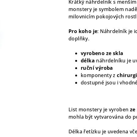
Krátký náhrdelník s menším 
je
monstery je symbolem nadě
0,0
milovnicím pokojových rostl
z
5
Pro koho je
: Náhrdelník je 
hvězdiček.
doplňky.
vyrobeno ze skla
délka
náhrdelníku je u
ruční výroba
komponenty z
chirurgi
dostupné jsou i vhodn
List monstery je vyroben
ze
mohla být vytvarována do p
Délka řetízku je uvedena vč