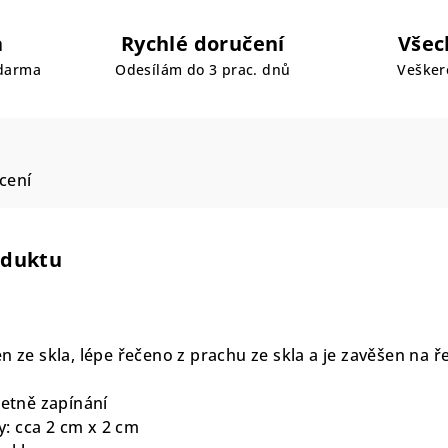
a
Rychlé doručení
Všec
zdarma
Odesílám do 3 prac. dnů
Vešker
cení
oduktu
n ze skla, lépe řečeno z prachu ze skla a je zavěšen na řet
včetně zapínání
: cca 2 cm x 2 cm