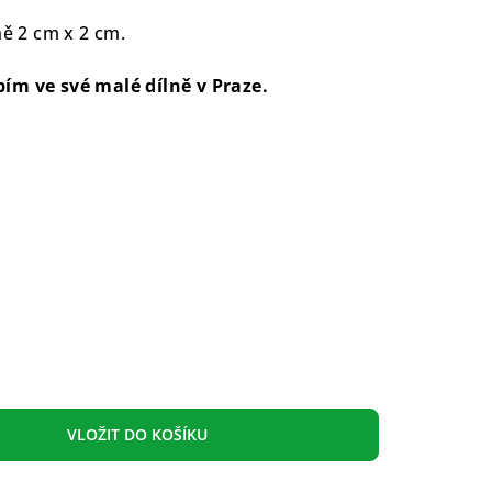
žně
2 cm x 2 cm.
ím ve své malé dílně v Praze.
VLOŽIT DO KOŠÍKU