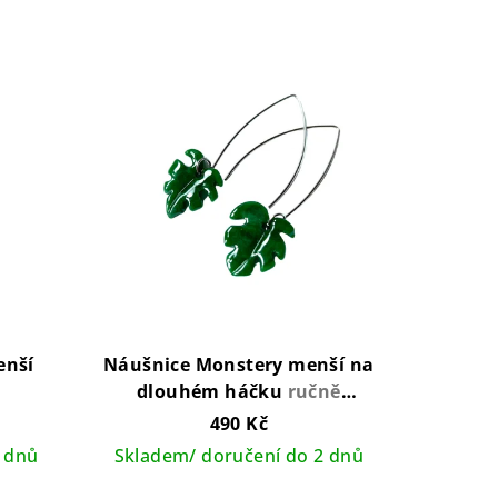
enší
Náušnice Monstery menší na
dlouhém háčku
ručně
vyráběný šperk v ČR
490 Kč
 dnů
Skladem/ doručení do 2 dnů