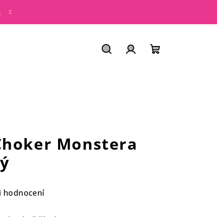
.
Hledat
PŘIHLÁŠENÍ
NÁKUPNÍ
KOŠÍK
Choker Monstera
tý
i hodnocení