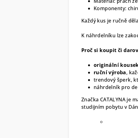
Materiál: prach ze
Komponenty: chir
Každý kus je ručně dělan
K náhrdelníku lze zako
Proč si koupit či dar
originální kouse
ruční výroba
, kaž
trendový šperk, k
náhrdelník pro de
Značka CATALYNA je mal
studijním pobytu v Dá