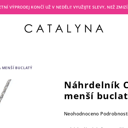
LETNÍ VÝPRODEJ KONČÍ UŽ V NEDĚLI! VYUŽIJTE SLEVY, NEŽ ZMIZÍ
 MENŠÍ BUCLATÝ
Náhrdelník 
menší bucla
Průměrné
Neohodnoceno
Podrobnost
hodnocení
produktu