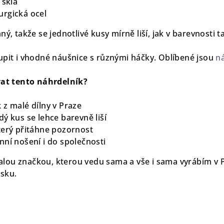
 skla
urgická ocel
ý, takže se jednotlivé kusy mírně liší, jak v barevnosti t
upit i vhodné náušnice s různými háčky. Oblíbené jsou
n
ovat tento náhrdelník?
k
z malé dílny v Praze
dý kus se lehce barevně liší
terý přitáhne pozornost
nní nošení i do společnosti
ou značkou, kterou vedu sama a vše i sama vyrábím v Pr
nsku.