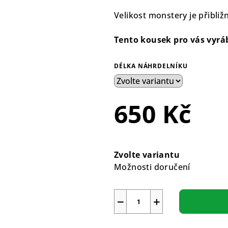
Velikost monstery je přibli
Tento kousek pro vás vyráb
DÉLKA NÁHRDELNÍKU
650 Kč
Měrná
cena:
Zvolte variantu
Možnosti doručení
−
+