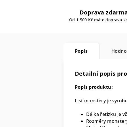
Doprava zdarm
Od 1 500 Kč máte dopravu 
Popis
Hodno
Detailní popis pr
Popis produktu:
List monstery je vyrobe
Délka řetízku je 
Rozměry monstery