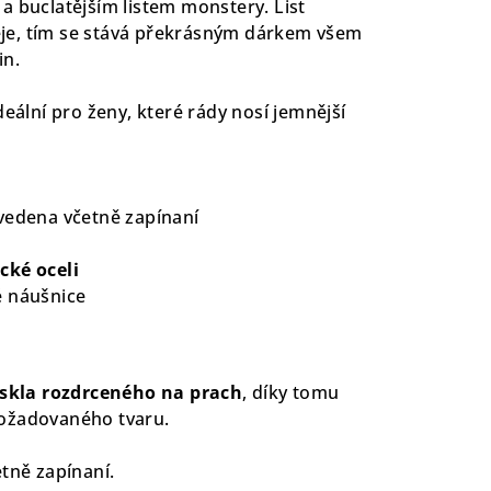
a buclatějším listem monstery. List
je, tím se stává překrásným dárkem všem
in.
ideální pro ženy, které rády nosí jemnější
vedena včetně zapínaní
cké oceli
é náušnice
 skla rozdrceného na prach
, díky tomu
ožadovaného tvaru.
etně zapínaní.