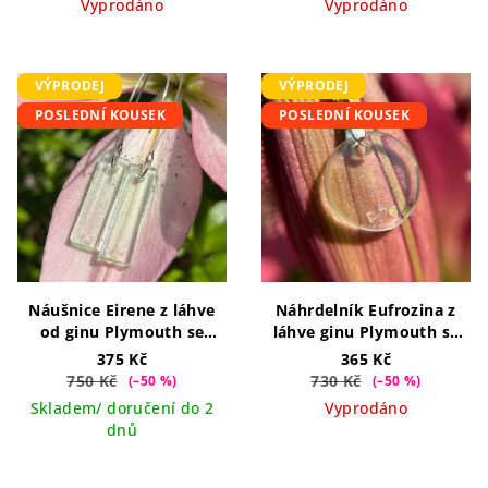
Vyprodáno
Vyprodáno
VÝPRODEJ
VÝPRODEJ
POSLEDNÍ KOUSEK
POSLEDNÍ KOUSEK
Náušnice Eirene z láhve
Náhrdelník Eufrozina z
od ginu Plymouth se
láhve ginu Plymouth se
třpytkami na dlouhém
třpytkami
375 Kč
365 Kč
háčku
750 Kč
730 Kč
(–50 %)
(–50 %)
Skladem/ doručení do 2
Vyprodáno
dnů