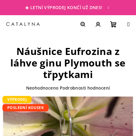
Přejít
☀️ LETNÍ VÝPRODEJ KONČÍ UŽ DNES!
na
obsah
NÁKUP
Hledat
PŘIHLÁŠENÍ
Náušnice Eufrozina z
KOŠÍK
láhve ginu Plymouth se
třpytkami
Průměrné
Neohodnoceno
Podrobnosti hodnocení
hodnocení
VÝPRODEJ
produktu
je
POSLEDNÍ KOUSEK
0,0
z
5
hvězdiček.