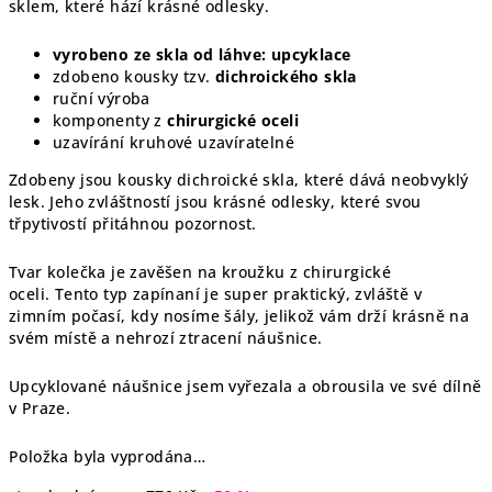
sklem, které hází krásné odlesky.
vyrobeno ze skla od láhve: upcyklace
zdobeno kousky tzv.
dichroického skla
ruční výroba
komponenty z
chirurgické oceli
uzavírání kruhové uzavíratelné
Zdobeny jsou kousky dichroické skla, které dává neobvyklý
lesk. Jeho zvláštností jsou krásné odlesky, které svou
třpytivostí přitáhnou pozornost.
Tvar kolečka je zavěšen na kroužku z chirurgické
oceli. Tento typ zapínaní je super praktický, zvláště v
zimním počasí, kdy nosíme šály, jelikož vám drží krásně na
svém místě a nehrozí ztracení náušnice.
Upcyklované náušnice jsem vyřezala a obrousila ve své dílně
v Praze.
Položka byla vyprodána…