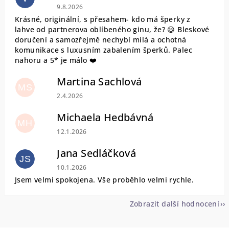
Hodnocení obchodu je 5 z 5 hvězdiček.
9.8.2026
Krásné, originální, s přesahem- kdo má šperky z
lahve od partnerova oblíbeného ginu, že? 😃 Bleskové
doručení a samozřejmě nechybí milá a ochotná
komunikace s luxusním zabalením šperků. Palec
nahoru a 5* je málo ❤️
Martina Sachlová
MS
Hodnocení obchodu je 5 z 5 hvězdiček.
2.4.2026
Michaela Hedbávná
MH
Hodnocení obchodu je 5 z 5 hvězdiček.
12.1.2026
Jana Sedláčková
JS
Hodnocení obchodu je 5 z 5 hvězdiček.
10.1.2026
Jsem velmi spokojena. Vše proběhlo velmi rychle.
Zobrazit další hodnocení