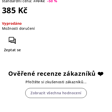
standardní cena:
770 Kč
–50 %
385 Kč
Měrná
Vyprodáno
cena:
Možnosti doručení
Zeptat se
Ověřené recenze zákazníků ❤️
Přečtěte si zkušenosti zákazníků...
Zobrazit všechna hodnocení