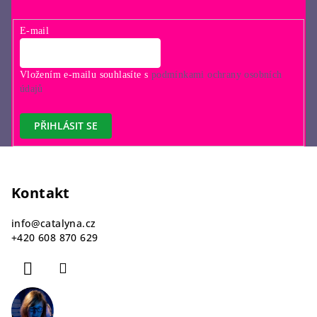
E-mail
Vložením e-mailu souhlasíte s
podmínkami ochrany osobních
údajů
PŘIHLÁSIT SE
Z
á
p
Kontakt
a
info
@
catalyna.cz
t
+420 608 870 629
í