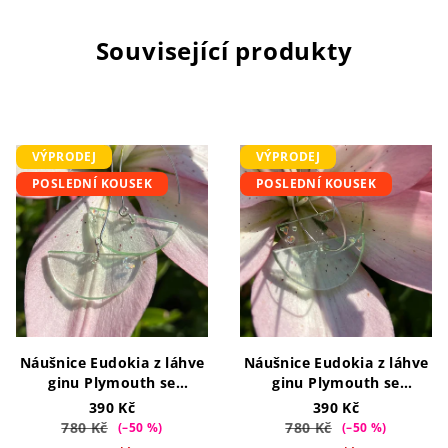
Související produkty
VÝPRODEJ
VÝPRODEJ
POSLEDNÍ KOUSEK
POSLEDNÍ KOUSEK
Náušnice Eudokia z láhve
Náušnice Eudokia z láhve
ginu Plymouth se
ginu Plymouth se
třpytkami na dlouhém
třpytkami na kroužku
390 Kč
390 Kč
háčku
780 Kč
780 Kč
(–50 %)
(–50 %)