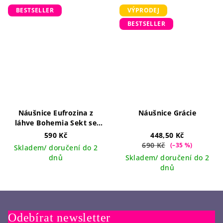
BESTSELLER
VÝPRODEJ
BESTSELLER
Náušnice Eufrozina z
Náušnice Grácie
láhve Bohemia Sekt se
třpytkami
590 Kč
448,50 Kč
690 Kč
(–35 %)
Skladem/ doručení do 2
dnů
Skladem/ doručení do 2
dnů
Odebírat newsletter