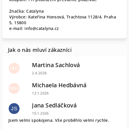
Značka: Catalyna
Výrobce: Kateřina Honsová, Trachtova 1128/4, Praha
5, 15800
e-mail: info@catalyna.cz
Martina Sachlová
MS
Hodnocení obchodu je 5 z 5 hvězdiček.
2.4.2026
Michaela Hedbávná
MH
Hodnocení obchodu je 5 z 5 hvězdiček.
12.1.2026
Jana Sedláčková
JS
Hodnocení obchodu je 5 z 5 hvězdiček.
10.1.2026
Jsem velmi spokojena. Vše proběhlo velmi rychle.