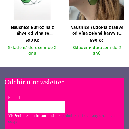
Náušnice Eufrozina z
Náušnice Eudokia z láhve
láhve od vína se
od vína zelené barvy se
třpytkami na kroužku
třpytkami
590 Kč
590 Kč
ručně vyráběný šperk v
Skladem/ doručení do 2
Skladem/ doručení do 2
ČR
dnů
dnů
Odebírat newsletter
E-mail
Vložením e-mailu souhlasíte s
podmínkami ochrany osobních
údajů