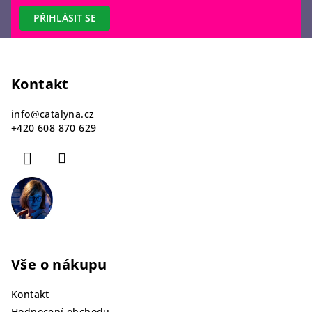
PŘIHLÁSIT SE
Z
á
p
Kontakt
a
info
@
catalyna.cz
t
+420 608 870 629
í
Vše o nákupu
Kontakt
Hodnocení obchodu