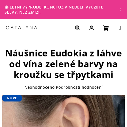
Přejít
☀️ LETNÍ VÝPRODEJ KONČÍ UŽ V NEDĚLI! VYUŽIJTE
na
SLEVY, NEŽ ZMIZÍ.
obsah
NÁKUP
Hledat
PŘIHLÁŠENÍ
Náušnice Eudokia z láhve
KOŠÍK
od vína zelené barvy na
kroužku se třpytkami
Průměrné
Neohodnoceno
Podrobnosti hodnocení
hodnocení
NOVÉ
produktu
je
0,0
z
5
hvězdiček.