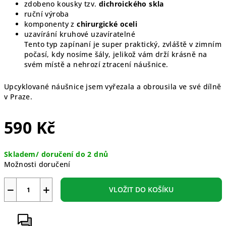
zdobeno kousky tzv.
dichroického skla
ruční výroba
komponenty z
chirurgické oceli
uzavírání kruhové uzavíratelné
Tento typ zapínaní je super praktický, zvláště v zimním
počasí, kdy nosíme šály, jelikož vám drží krásně na
svém místě a nehrozí ztracení náušnice.
Upcyklované náušnice jsem vyřezala a obrousila ve své dílně
v Praze.
590 Kč
Měrná
Skladem/ doručení do 2 dnů
cena:
Možnosti doručení
−
+
VLOŽIT DO KOŠÍKU