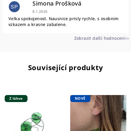
Simona Prošková
SP
Hodnocení obchodu je 5 z 5 hvězdiček.
8.1.2026
Velka spokojenost. Nausnice prisly rychle, s osobnim
vzkazem a krasne zabalene.
Zobrazit další hodnocení
Související produkty
Z láhve
NOVÉ