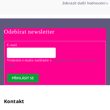
Zobrazit další hodnocení
Odebírat newsletter
E-mail
Vložením e-mailu souhlasíte s
podmínkami ochrany osobních
údajů
PŘIHLÁSIT SE
Z
á
p
Kontakt
a