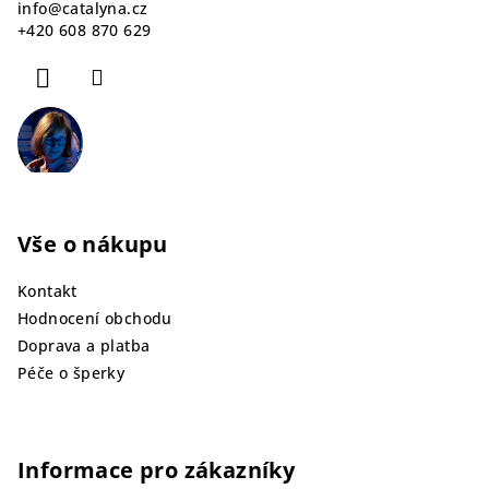
info
@
catalyna.cz
t
+420 608 870 629
í
Vše o nákupu
Kontakt
Hodnocení obchodu
Doprava a platba
Péče o šperky
Informace pro zákazníky