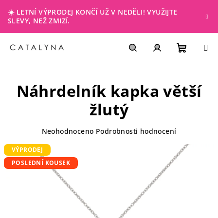
Přejít
☀️ LETNÍ VÝPRODEJ KONČÍ UŽ V NEDĚLI! VYUŽIJTE
na
SLEVY, NEŽ ZMIZÍ.
obsah
NÁKUP
Hledat
PŘIHLÁŠENÍ
Náhrdelník kapka větší
KOŠÍK
žlutý
Průměrné
Neohodnoceno
Podrobnosti hodnocení
hodnocení
VÝPRODEJ
produktu
je
POSLEDNÍ KOUSEK
0,0
z
5
hvězdiček.