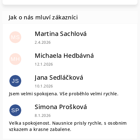
Martina Sachlová
MS
Hodnocení obchodu je 5 z 5 hvězdiček.
2.4.2026
Michaela Hedbávná
MH
Hodnocení obchodu je 5 z 5 hvězdiček.
12.1.2026
Jana Sedláčková
JS
Hodnocení obchodu je 5 z 5 hvězdiček.
10.1.2026
Jsem velmi spokojena. Vše proběhlo velmi rychle.
Simona Prošková
SP
Hodnocení obchodu je 5 z 5 hvězdiček.
8.1.2026
Velka spokojenost. Nausnice prisly rychle, s osobnim
vzkazem a krasne zabalene.