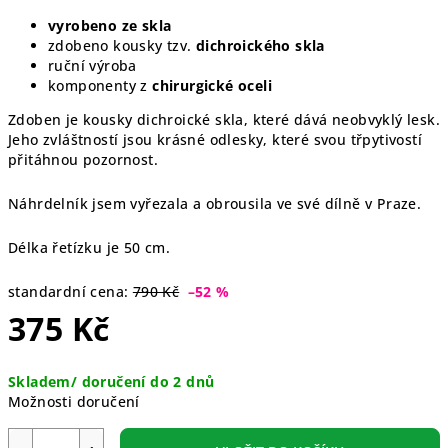
vyrobeno ze skla
zdobeno kousky tzv.
dichroického skla
ruční výroba
komponenty z
chirurgické oceli
Zdoben je kousky dichroické skla, které dává neobvyklý lesk.
Jeho zvláštností jsou krásné odlesky, které svou třpytivostí
přitáhnou pozornost.
Náhrdelník jsem vyřezala a obrousila ve své dílně v Praze.
Délka řetízku je 50 cm.
standardní cena:
790 Kč
–52 %
375 Kč
Měrná
Skladem/ doručení do 2 dnů
cena:
Možnosti doručení