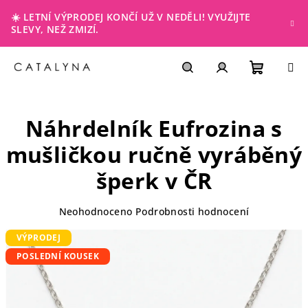
Přejít
☀️ LETNÍ VÝPRODEJ KONČÍ UŽ V NEDĚLI! VYUŽIJTE
na
SLEVY, NEŽ ZMIZÍ.
obsah
NÁKUP
Hledat
PŘIHLÁŠENÍ
Náhrdelník Eufrozina s
KOŠÍK
mušličkou
ručně vyráběný
šperk v ČR
Průměrné
Neohodnoceno
Podrobnosti hodnocení
hodnocení
VÝPRODEJ
produktu
je
POSLEDNÍ KOUSEK
0,0
z
5
hvězdiček.