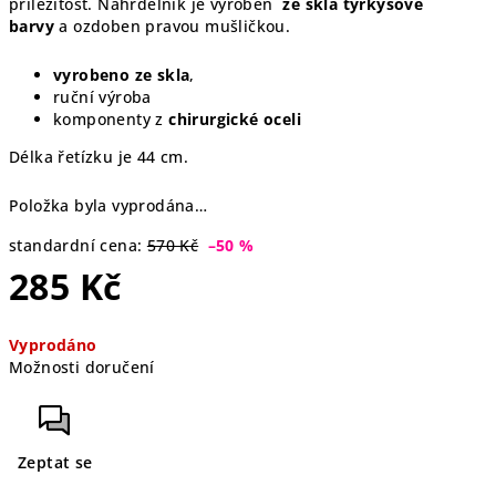
příležitost. Náhrdelník je vyroben
ze skla tyrkysové
barvy
a ozdoben pravou mušličkou.
vyrobeno ze skla
,
ruční výroba
komponenty z
chirurgické oceli
Délka řetízku je 44 cm.
Položka byla vyprodána…
standardní cena:
570 Kč
–50 %
285 Kč
Měrná
Vyprodáno
cena:
Možnosti doručení
Zeptat se