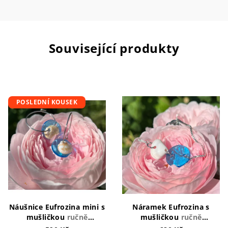
Související produkty
POSLEDNÍ KOUSEK
Náušnice Eufrozina mini s
Náramek Eufrozina s
mušličkou
ručně
mušličkou
ručně
vyráběný šperk v ČR
vyráběný šperk v ČR