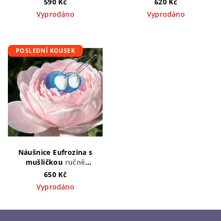
590 Kč
620 Kč
Vyprodáno
Vyprodáno
POSLEDNÍ KOUSEK
Náušnice Eufrozina s
mušličkou
ručně
vyráběný šperk v ČR
650 Kč
Vyprodáno