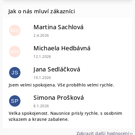
Martina Sachlová
MS
Hodnocení obchodu je 5 z 5 hvězdiček.
2.4.2026
Michaela Hedbávná
MH
Hodnocení obchodu je 5 z 5 hvězdiček.
12.1.2026
Jana Sedláčková
JS
Hodnocení obchodu je 5 z 5 hvězdiček.
10.1.2026
Jsem velmi spokojena. Vše proběhlo velmi rychle.
Simona Prošková
SP
Hodnocení obchodu je 5 z 5 hvězdiček.
8.1.2026
Velka spokojenost. Nausnice prisly rychle, s osobnim
vzkazem a krasne zabalene.
Zobrazit další hodnocení