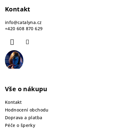
á
p
Kontakt
a
info
@
catalyna.cz
t
+420 608 870 629
í
Vše o nákupu
Kontakt
Hodnocení obchodu
Doprava a platba
Péče o šperky