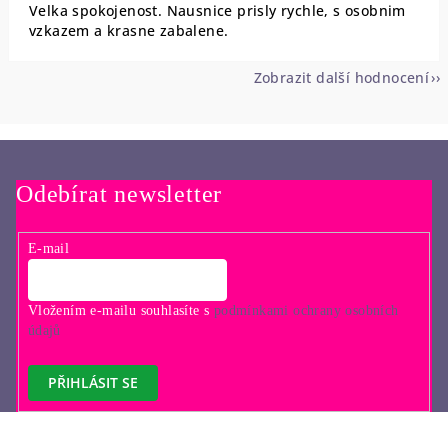
Velka spokojenost. Nausnice prisly rychle, s osobnim
vzkazem a krasne zabalene.
Zobrazit další hodnocení
Odebírat newsletter
E-mail
Vložením e-mailu souhlasíte s
podmínkami ochrany osobních
údajů
PŘIHLÁSIT SE
Z