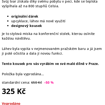
Svůj tvar získala díky svému pobytu v peci, kde se teplota
vyšplhala až na 800 stupňů Celsia.
originální dárek
upcyklace, láhev má nové využití
designový kousek
Je to stylová miska na konferenční stolek, kterou oslníte
každou návštěvu.
Láhev byla vypita v nejmenovaném pražském baru a já jsem
ji poté očistila a dala jí novou funkci.
Tento kousek pro vás vyrábím ve své malé dílně v Praze.
Položka byla vyprodána…
standardní cena:
650 Kč
–50 %
325 Kč
Měrná
Vyprodáno
cena: