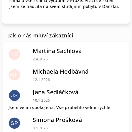
sama a vše i sama vyrábím v Praze. Práci se sklem
jsem se naučila na svém studijním pobytu v Dánsku.
Martina Sachlová
MS
Hodnocení obchodu je 5 z 5 hvězdiček.
2.4.2026
Michaela Hedbávná
MH
Hodnocení obchodu je 5 z 5 hvězdiček.
12.1.2026
Jana Sedláčková
JS
Hodnocení obchodu je 5 z 5 hvězdiček.
10.1.2026
Jsem velmi spokojena. Vše proběhlo velmi rychle.
Simona Prošková
SP
Hodnocení obchodu je 5 z 5 hvězdiček.
8.1.2026