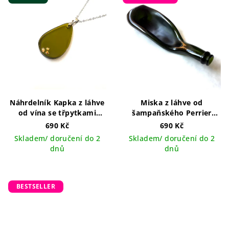
Náhrdelník Kapka z láhve
Miska z láhve od
od vína se třpytkami
šampaňského Perrier
ručně vyráběný šperk v
Jouët
vyrobeno v ČR
690 Kč
690 Kč
ČR
Skladem/ doručení do 2
Skladem/ doručení do 2
dnů
dnů
BESTSELLER