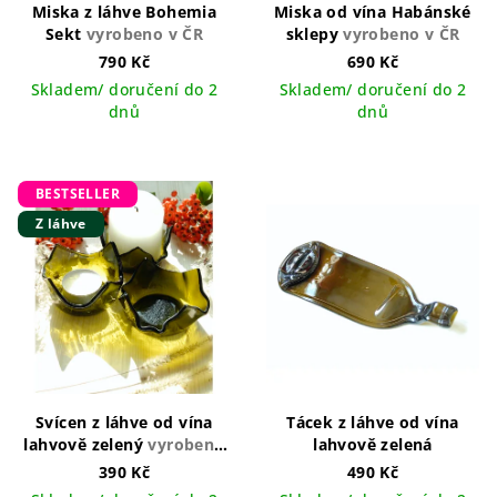
Miska z láhve Bohemia
Miska od vína Habánské
Sekt
vyrobeno v ČR
sklepy
vyrobeno v ČR
790 Kč
690 Kč
Skladem/ doručení do 2
Skladem/ doručení do 2
dnů
dnů
BESTSELLER
Z láhve
Svícen z láhve od vína
Tácek z láhve od vína
lahvově zelený
vyrobeno
lahvově zelená
v ČR
390 Kč
490 Kč