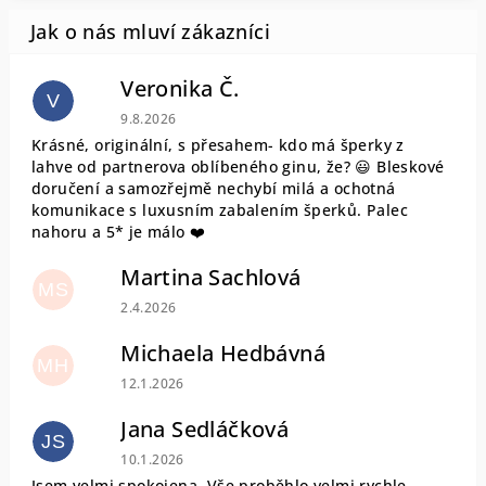
Veronika Č.
V
Hodnocení obchodu je 5 z 5 hvězdiček.
9.8.2026
Krásné, originální, s přesahem- kdo má šperky z
lahve od partnerova oblíbeného ginu, že? 😃 Bleskové
doručení a samozřejmě nechybí milá a ochotná
komunikace s luxusním zabalením šperků. Palec
nahoru a 5* je málo ❤️
Martina Sachlová
MS
Hodnocení obchodu je 5 z 5 hvězdiček.
2.4.2026
Michaela Hedbávná
MH
Hodnocení obchodu je 5 z 5 hvězdiček.
12.1.2026
Jana Sedláčková
JS
Hodnocení obchodu je 5 z 5 hvězdiček.
10.1.2026
Jsem velmi spokojena. Vše proběhlo velmi rychle.