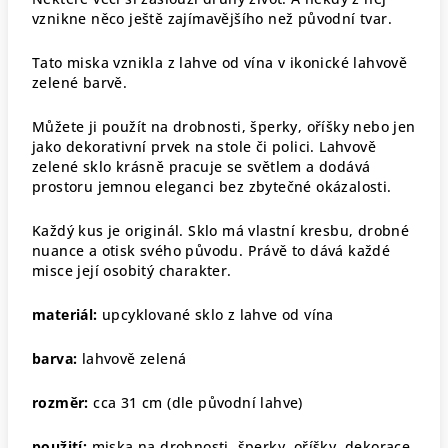
vznikne něco ještě zajímavějšího než původní tvar.
Tato miska vznikla z lahve od vína v ikonické lahvově
zelené barvě.
Můžete ji použít na drobnosti, šperky, oříšky nebo jen
jako dekorativní prvek na stole či polici. Lahvově
zelené sklo krásně pracuje se světlem a dodává
prostoru jemnou eleganci bez zbytečné okázalosti.
Každý kus je originál. Sklo má vlastní kresbu, drobné
nuance a otisk svého původu. Právě to dává každé
misce její osobitý charakter.
materiál:
upcyklované sklo z lahve od vína
barva:
lahvově zelená
rozměr:
cca 31 cm (dle původní lahve)
použití:
miska na drobnosti, šperky, oříšky, dekorace