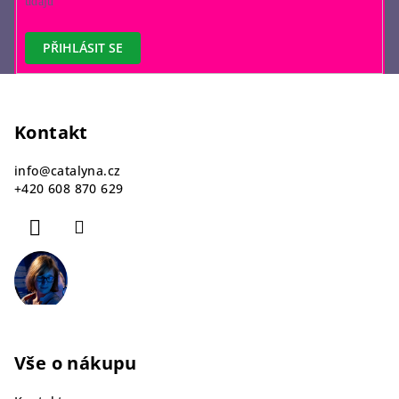
údajů
PŘIHLÁSIT SE
Z
á
p
Kontakt
a
info
@
catalyna.cz
t
+420 608 870 629
í
Vše o nákupu