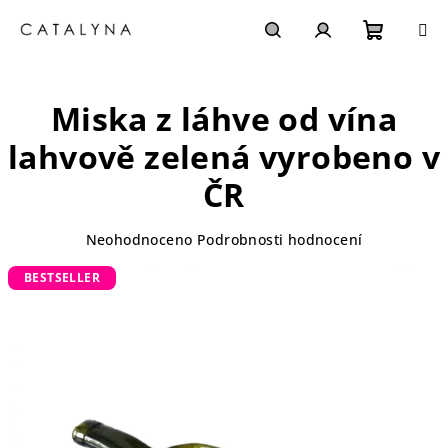
Přejít
na
obsah
NÁKUP
Hledat
PŘIHLÁŠENÍ
Miska z láhve od vína
KOŠÍK
lahvově zelená
vyrobeno v
ČR
Průměrné
Neohodnoceno
Podrobnosti hodnocení
hodnocení
BESTSELLER
produktu
je
0,0
z
5
hvězdiček.