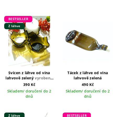
BESTSELLER
Z láhve
Svícen z láhve od vína
Tácek z láhve od vína
lahvově zelený
vyrobeno
lahvově zelená
v ČR
390 Kč
490 Kč
Skladem/ doručení do 2
Skladem/ doručení do 2
dnů
dnů
Z láhve
BESTSELLER